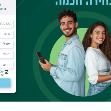
וליאק)
הפעם לספר צפניה. קדמה לו מהדורה ביקורתית מוערת, ראשונה
ס"ט בהוצאת אוניברסיטת בר־אילן והייתה אף היא פרי
ט המקור בערבית־יהודית של תרגומו ופירושו של יפת לספר
ת עשירות והשוואה למקורות חז"ל, למקורות ימי־ביניימיים
ר המיידי של עבודתו של יפת.