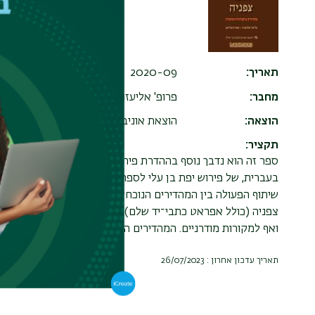
תאריך
2020-09
מחבר
פרופ' אליעזר שלוסברג (יחד עם מאירה פ
הוצאה
הוצאת אוניברסיטת בר-אילן
תקציר
ספר זה הוא נדבך נוסף בההדרת פירוש יפת בן עלי לתרי־עשר, ו
בעברית, של פירוש יפת בן עלי לספר הושע, שראתה אור בשנת תש
שיתוף הפעולה בין המהדירים הנוכחיים. המהדורה כוללת את טקס
צפניה (כולל אפראט כתבי־יד שלם), ותרגום לעברית המלווה בהערו
ואף למקורות מודרניים. המהדירים הקדימו מבוא המעמיד על ההקש
תאריך עדכון אחרון : 26/07/2023