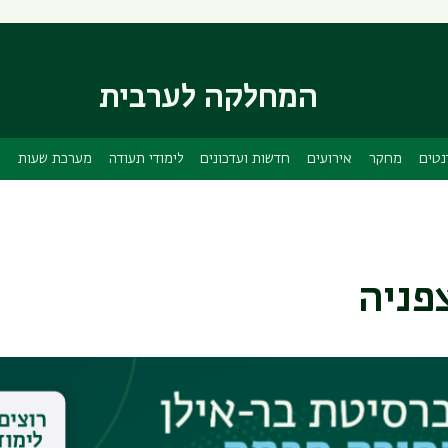
דילוג
דילוג
לתוכן
לתפריט
ניווט
העיקרי
ראשי
המחלקה לערבית
נטים
מחקר
אירועים
חדשות ועדכונים
לימודי תעודה
מערכת שעות
ס
צפניה